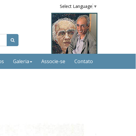
Select Language
▼
os
Galeria
Associe-se
Contato