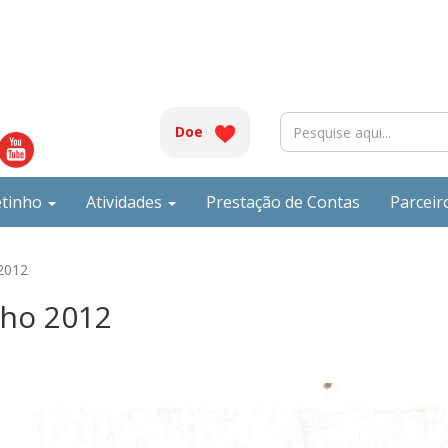
Doe
etinho
Atividades
Prestação de Contas
Parceir
 2012
nho 2012