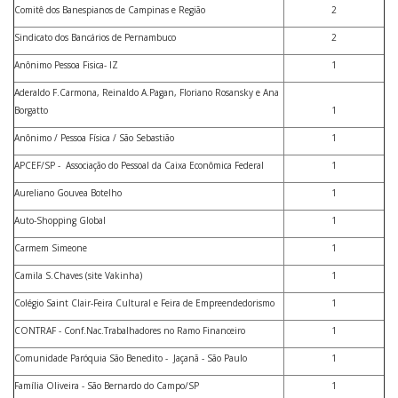
Comitê dos Banespianos de Campinas e Região
2
Sindicato dos Bancários de Pernambuco
2
Anônimo Pessoa Fisica- IZ
1
Aderaldo F.Carmona, Reinaldo A.Pagan, Floriano Rosansky e Ana
Borgatto
1
Anônimo / Pessoa Física / São Sebastião
1
APCEF/SP - Associação do Pessoal da Caixa Econômica Federal
1
Aureliano Gouvea Botelho
1
Auto-Shopping Global
1
Carmem Simeone
1
Camila S.Chaves (site Vakinha)
1
Colégio Saint Clair-Feira Cultural e Feira de Empreendedorismo
1
CONTRAF - Conf.Nac.Trabalhadores no Ramo Financeiro
1
Comunidade Paróquia São Benedito - Jaçanã - São Paulo
1
Família Oliveira - São Bernardo do Campo/SP
1