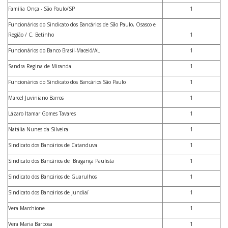
Família Onça - São Paulo/SP
1
Funcionários do Sindicato dos Bancários de São Paulo, Osasco e
Região / C. Betinho
1
Funcionários do Banco Brasil-Maceió/AL
1
Sandra Regina de Miranda
1
Funcionários do Sindicato dos Bancários São Paulo
1
Marcel Juviniano Barros
1
Lázaro Itamar Gomes Tavares
1
Natália Nunes da Silveira
1
Sindicato dos Bancários de Catanduva
1
Sindicato dos Bancários de Bragança Paulista
1
Sindicato dos Bancários de Guarulhos
1
Sindicato dos Bancários de Jundiaí
1
Vera Marchione
1
Vera Maria Barbosa
1