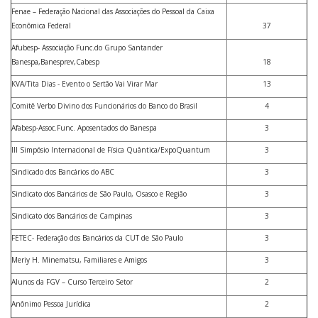
Fenae – Federação Nacional das Associações do Pessoal da Caixa
Econômica Federal
37
Afubesp- Associação Func.do Grupo Santander
Banespa,Banesprev,Cabesp
18
KVA/Tita Dias - Evento o Sertão Vai Virar Mar
13
Comitê Verbo Divino dos Funcionários do Banco do Brasil
4
Afabesp-Assoc.Func. Aposentados do Banespa
3
III Simpósio Internacional de Física Quântica/ExpoQuantum
3
Sindicado dos Bancários do ABC
3
Sindicato dos Bancários de São Paulo, Osasco e Região
3
Sindicato dos Bancários de Campinas
3
FETEC- Federação dos Bancários da CUT de São Paulo
3
Meriy H. Minematsu, Familiares e Amigos
3
Alunos da FGV – Curso Terceiro Setor
2
Anônimo Pessoa Jurídica
2